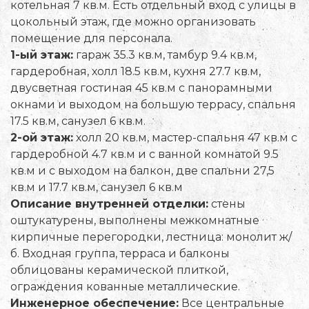
котельная 7 кв.м. Есть отдельный вход с улицы в
цокольный этаж, где можно организовать
помещение для персонала.
1-ый этаж:
гараж 35.3 кв.м, тамбур 9.4 кв.м,
гардеробная, холл 18.5 кв.м, кухня 27.7 кв.м,
двусветная гостиная 45 кв.м с панорамными
окнами и выходом на большую террасу, спальня
17.5 кв.м, санузел 6 кв.м.
2-ой этаж:
холл 20 кв.м, мастер-спальня 47 кв.м с
гардеробной 4.7 кв.м и с ванной комнатой 9.5
кв.м и с выходом на балкон, две спальни 27,5
кв.м и 17.7 кв.м, санузел 6 кв.м
Описание внутренней отделки:
стены
оштукатурены, выполнены межкомнатные
кирпичные перегородки, лестница: монолит ж/
б. Входная группа, терраса и балконы
облицованы керамической плиткой,
ограждения кованные металлические.
Инженерное обеспечение:
Все центральные