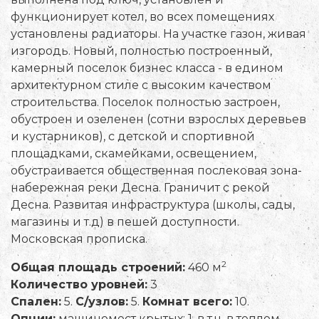
функционирует котел, во всех помещениях
установлены радиаторы. На участке газон, живая
изгородь. Новый, полностью построенный,
камерный поселок бизнес класса - в едином
архитектурном стиле с высоким качеством
строительства. Поселок полностью застроен,
обустроен и озеленен (сотни взрослых деревьев
и кустарников), с детской и спортивной
площадками, скамейками, освещением,
обустраивается общественная послековая зона-
набережная реки Десна. Граничит с рекой
Десна. Развитая инфраструктура (школы, сады,
магазины и т.д) в пешей доступности.
Московская прописка.
2
Общая площадь строений:
460 м
Количество уровней:
3
Спален:
5.
С/узлов:
5.
Комнат всего:
10.
Опции:
машиномест крытых: 1, в т.ч. в теплом