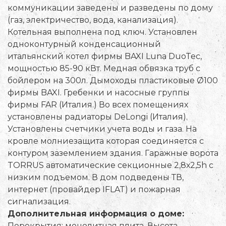
коммуникации заведены и разведены по дому
(газ, электричество, вода, канализация).
Котельная выполнена под ключ. Установлен
одноконтурный конденсационный
итальянский котел фирмы BAXI Luna DuoTec,
мощностью 85-90 кВт. Медная обвязка труб с
бойлером на 300л. Дымоходы пластиковые Ø100
фирмы BAXI. Гребенки и насосные группы
фирмы FAR (Италия.) Во всех помещениях
установлены радиаторы DeLongi (Италия).
Установлены счетчики учета воды и газа. На
кровле молниезащита которая соединяется с
контуром заземлением здания. Гаражные ворота
TORRUS автоматические секционные 2,8х2,5h с
низким подъемом. В дом подведены ТВ,
интернет (провайдер IFLAT) и пожарная
сигнализация.
Дополнительная информация о доме:
Перекрытия: монолитная плита. Высота