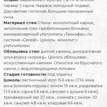
гараже: 1; сауна; терраса; холодный подвал;
Двусветная гостиная, большие панорамные
окна.
Материал стен:
Стены- монолитный каркас,
заполнение стен газобетонными блоками,
минераловатный утеплитель «Технофас» по
системе «Ceresit». Цоколь- монолит с
утеплителем
Облицовка стен:
дикий камень, декоративная
штукатурка «короед». Цоколь облицован
искусственным камнем. Отмостка: из брусчатого
камня, с водоотводящими лотками
Стадия готовности:
под отделку
Цоколь:
лестничный холл 15.6 кв.м, СПА зона
зона (комната отдыха с окном 19 кв.м, раздевалка
13.5 кв.м, сауна 5.6 кв.м, санузел с душем 6 кв.м),
тренажерный зал 27 кв.м , комната с окном -10
кв.м, санузел 4.8 кв.м, кладовая 6.6 кв.м,