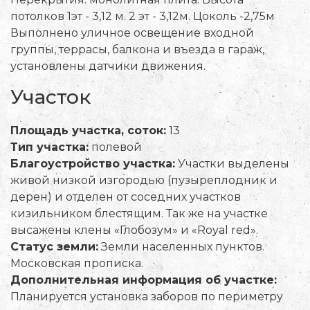
потолков 1эт - 3,12 м. 2 эт - 3,12м. Цоколь -2,75м
Выполнено уличное освещение входной
группы, террасы, балкона и въезда в гараж,
установлены датчики движения.
Участок
Площадь участка, соток:
13
Тип участка:
полевой
Благоустройство участка:
Участки выделены
живой низкой изгородью (пузыреплодник и
дерен) и отделен от соседних участков
кизильником блестящим. Так же на участке
высажены клены «Глобозум» и «Royal red».
Статус земли:
Земли населенных пунктов.
Московская прописка.
Дополнительная информация об участке:
Планируется установка заборов по периметру