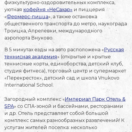
физкультурно-оздоровительных комплекса,
уютная
кофейня «НеСахар»
и пиццерия
«
Фермерс-пицца
», а также остановка
общественного транспорта до метро, наукограда
Троицка, Апрелевки, международного
аэропорта Внуково.
В 5 минутах езды на авто расположена «
Русская
теннисная академия
» (открытые и крытые
теннисные корты, единоборства, детский клуб,
студия фитнеса), торговый центр и супермаркет
«Перекресток», детский сад и школа Vnukovo
International School.
Загородный комплекс «
Империал Парк Отель &
SPA
» со СПА-зоной и бассейнами, ресторанами
и др. Отель представляет собой большой
комплекс самых разнообразных развлечений! К
услугам жителей поселка: несколько